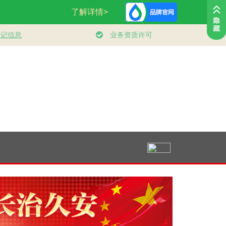
政微观察丨向新向
习近平经济思想指引
学习新语｜坚持党的
向好！中国经济展
中国经济高质量发展
全面领导和党中央集
官
强大韧性和活力
行稳致远
中统一领导