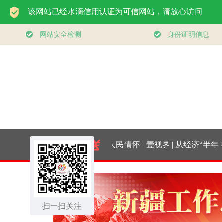
总书记的人民情怀
壹视界 | 从经济“半年
微
｜“扎扎实实建设现
报”，看“十五五”稳健
扫一扫关注
代化产业体系”
开局