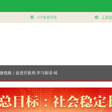
视频｜奋进开新局
学习新语·铸魂强党｜
习近平总书记今年以
时
实干挑大梁
持之以恒推进全面从
来治国理政纪实丨砥
优
严治党
砺初心使命 把党建设
现