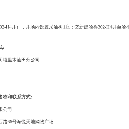
4井），井场内设置采油树1座；②新建哈得302-H4井至哈得3
:
司塔里木油田分公司
称和联系方式:
限公司
路66号海悦天地购物广场