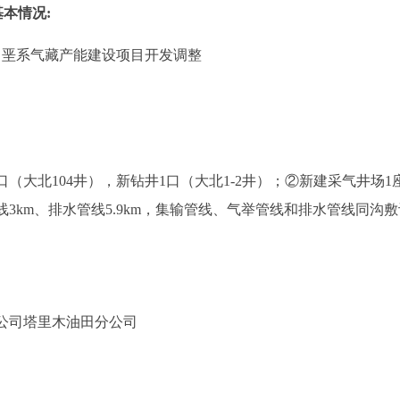
基本情况
:
白垩系气藏产能建设项目开发调整
口（大北104井），新钻井1口（大北1-2井）；②新建采气井场1
举管线3km、排水管线5.9km，集输管线、气举管线和排水管线
公司塔里木油田分公司