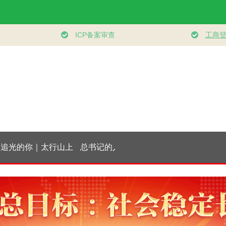
光的你｜太行山上
总书记的人民情怀
壹视界 | 从经济“半年
微
新愚公
｜“扎扎实实建设现
报”，看“十五五”稳健
代化产业体系”
开局