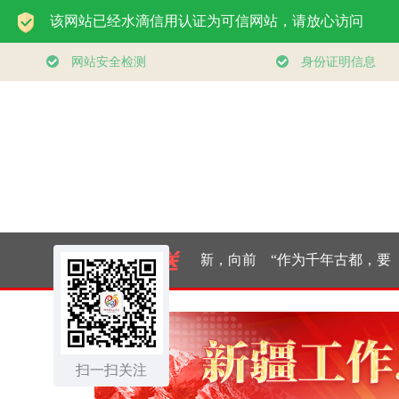
干开新局｜消费市
经纬线·向新，向前
“作为千年古都，要
追
场开局起势
把传统和现代有机融
扫一扫关注
合在一起”