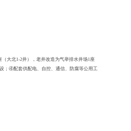
座（大北1-2井），老井改造为气举排水井场1座
同沟敷设；④配套供配电、自控、通信、防腐等公用工