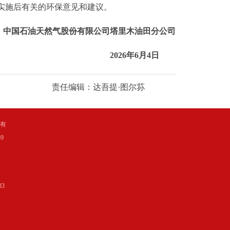
实施后有关的环保意见和建议。
中国石油天然气股份有限公司塔里木油田分公司
2026
年
6
月
4
日
责任编辑：达吾提·图尔荪
所有
9
3