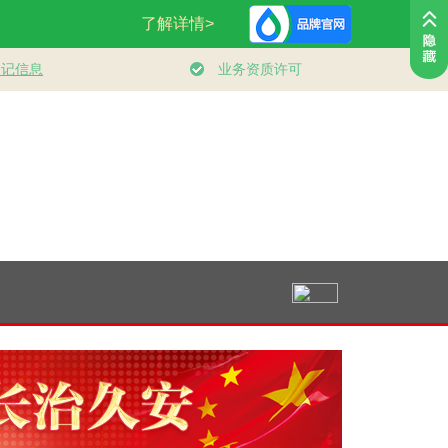
视频｜奋进开新局
实干挑大梁