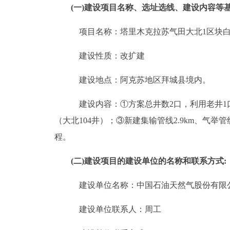
(
一
)
建设项目名称、选址选线、建设内容等
项目名称：
塔里木克拉苏气田大北
1区块
建设性质：改扩建
建设地点：
阿克苏地区拜城县境内
。
建设
内容：
①方案总井数2口，利用老井1
（大北104井）；③新建集输管线2.9km、气
程
。
(
二
)
建设项目的建设单位的名称和联系方式
:
建设单位名称：
中国石油天然气股份有限
建设单位联系人：
周
工