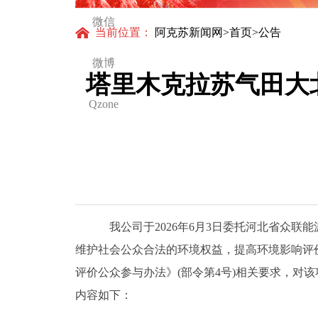
微信
当前位置：
阿克苏新闻网
>
首页
>公告
微博
塔里木克拉苏气田大
Qzone
我公司于
20
26
年
6
月
3
日委托河北省众联能
维护社会公众合法的环境权益，提高环境影响评
评价公众参与办法》
(
部令第
4号
)
相关要求，对该
内容如下：