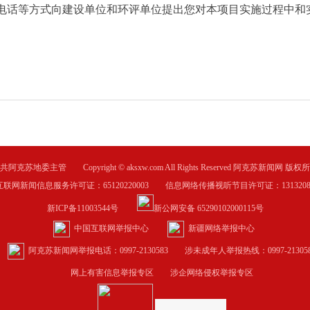
电话等方式向建设单位和环评单位提出您对本项目实施过程中和
共阿克苏地委主管 Copyright © aksxw.com All Rights Reserved 阿克苏新闻网 版权
互联网新闻信息服务许可证：65120220003 信息网络传播视听节目许可证：1313208
新ICP备11003544号
新公网安备 65290102000115号
中国互联网举报中心
新疆网络举报中心
阿克苏新闻网举报电话：0997-2130583
涉未成年人举报热线：0997-213058
网上有害信息举报专区
涉企网络侵权举报专区