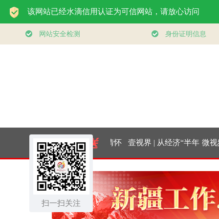
你｜太行山上
总书记的人民情怀
壹视界 | 从经济“半年
微视频
新愚公
｜“扎扎实实建设现
报”，看“十五五”稳健
实
扫一扫关注
代化产业体系”
开局