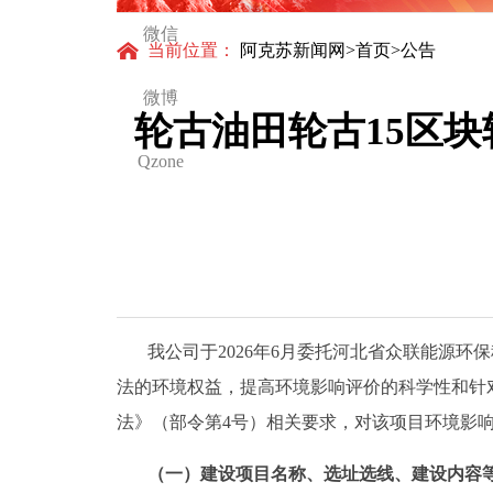
微信
当前位置：
阿克苏新闻网
>
首页
>公告
微博
轮古油田轮古15区块
Qzone
我公司于
202
6
年
6
月委托河北省众联能源环保
法的环境权益，提高环境影响评价的科学性和针
法》（部令第
4
号）相关要求，对该项目环境影
（一）建设项目名称、选址选线、建设内容