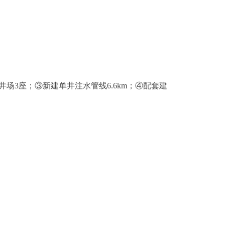
井场
3
座；③新建单井注水管线
6.6km
；④配套建