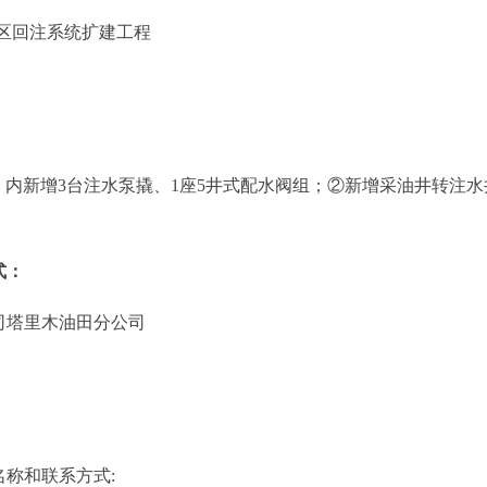
区回注系统扩建工程
）内新增
3
台注水泵撬、
1
座
5
井式配水阀组；②新增采油井转注水
式
：
司塔里木油田分公司
名称和联系方式
: