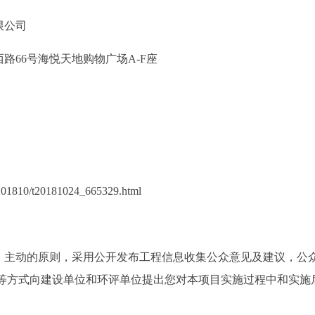
限公司
西路
66
号海悦天地购物广场
A-F
座
201810/t20181024_665329.html
、主动的原则，采用公开发布工程信息收集公众意见及建议，公
等方式向建设单位和环评单位提出您对本项目实施过程中和实施