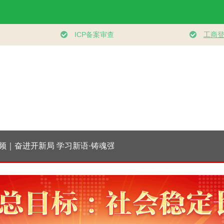
｜奋进开新局
学习新语·铸魂强党｜
习近平总书记今年以
时政微
干挑大梁
持之以恒推进全面从
来治国理政纪实丨砥
优向好
严治党
砺初心使命 把党建设
现强大