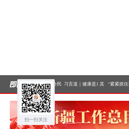
词，读
构建更高水平的全民
习言道｜健康是1 其
“紧紧抓住那
年答
健身公共服务体系
他是后面的0
面广、牵一发
扫一扫关注
身的工作”