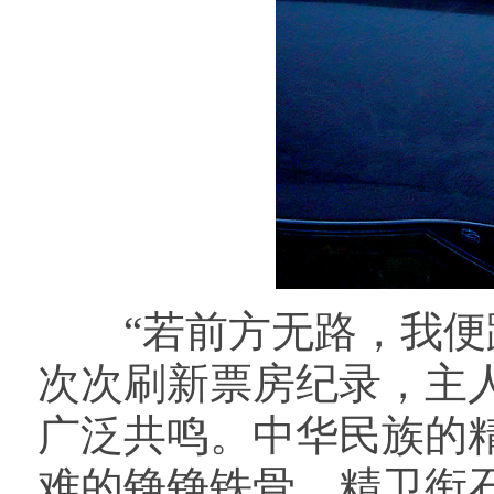
“若前方无路，我便踏
次次刷新票房纪录，主
广泛共鸣。中华民族的
难的铮铮铁骨。精卫衔