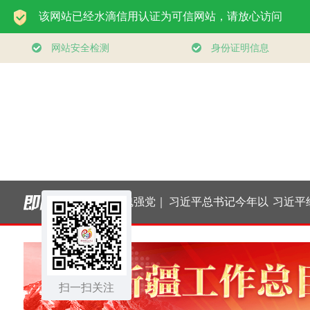
新向
学习新语·铸魂强党｜
习近平总书记今年以
习近平经济思想
济展
持之以恒推进全面从
来治国理政纪实丨砥
中国经济高质量
力
严治党
扫一扫关注
砺初心使命 把党建设
行稳致远