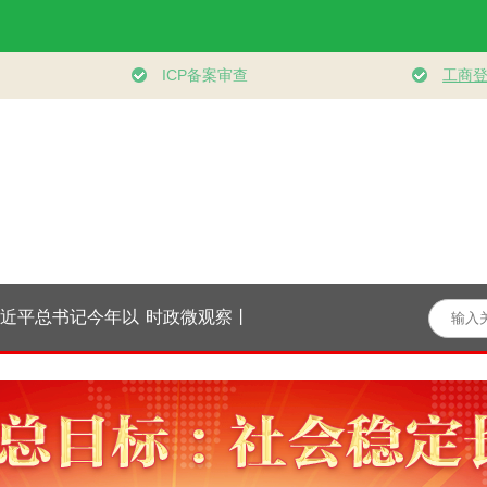
总书记今年以
时政微观察丨向新向
习近平经济思想指引
学习
理政纪实丨砥
优向好！中国经济展
中国经济高质量发展
全面
使命 把党建设
现强大韧性和活力
行稳致远