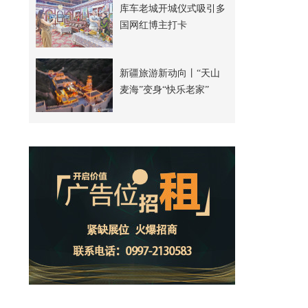
库车老城开城仪式吸引多
国网红博主打卡
新疆旅游新动向丨“天山
麦海”变身“快乐老家”