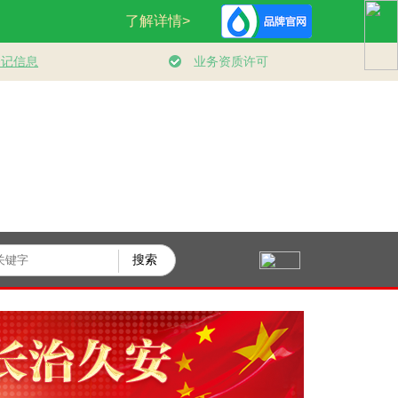
新语｜坚持党的
视频丨《制胜》收
时政新闻眼丨“十五
领导和党中央集
官！六集高燃名场面
五”开局之年，总书
中统一领导
一次看够
记关心百姓身边这些