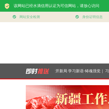
| 从经济“半年
微视频｜奋进开新局
学习新语·铸魂强党｜
习近平
看“十五五”稳健
实干挑大梁
持之以恒推进全面从
来治国
开局
严治党
砺初心