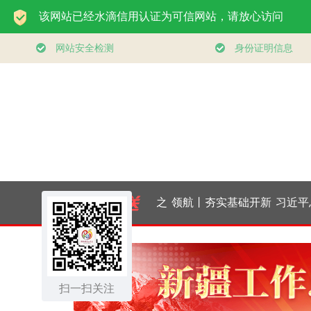
大道行天下｜东方之
领航丨夯实基础开新
习近平总书
约，相约未来——中
局
｜厚植营商
国元首外交的世界情
扫一扫关注
东北全