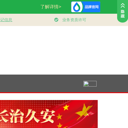
古都，要
追光的你｜太行山上
总书记的人民情怀
壹视界 | 
代有机融
新愚公
｜“扎扎实实建设现
报”，看“十
起”
代化产业体系”
开