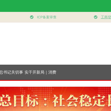
记关切事
实干开新局｜消费市
经纬线·向新，向前
“作为千年
沃土推动
场开局起势
把传统和现
面振兴
合在一