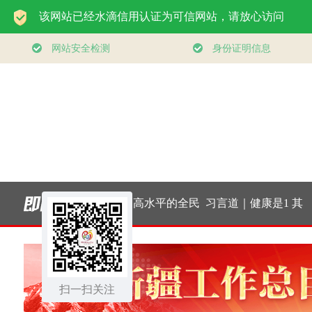
·三个关键词，读
构建更高水平的全民
习言道｜健康是1 其
“
中国经济“半年答
健身公共服务体系
他是后面的0
面
卷”
扫一扫关注