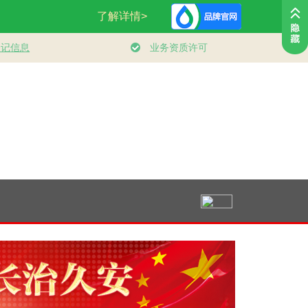
民情怀
壹视界 | 从经济“半年
微视频｜奋进开新局
学习新语·铸
建设现
报”，看“十五五”稳健
实干挑大梁
持之以恒推
系”
开局
严治