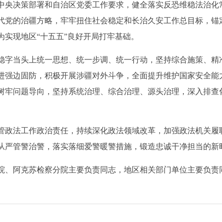
央决策部署和自治区党委工作要求，健全落实反恐维稳法治化
代党的治疆方略，牢牢扭住社会稳定和长治久安工作总目标，锚定
为实现地区“十五五”良好开局打牢基础。
字当头上统一思想、统一步调、统一行动，坚持综合施策、精
进强边固防，积极开展涉疆对外斗争，全面提升维护国家安全能
树牢问题导向，坚持系统治理、综合治理、源头治理，深入排查
政法工作政治责任，持续深化政法领域改革，加强政法机关履
从严管警治警，落实落细爱警暖警措施，锻造忠诚干净担当的新
、阿克苏检察分院主要负责同志，地区相关部门单位主要负责