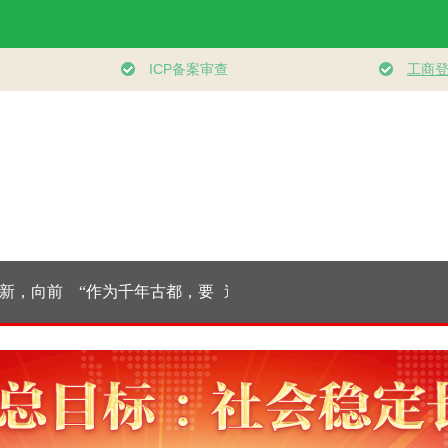
，向前
“作为千年古都，要
追光的你｜太行山上
总书记的人
把传统和现代有机融
新愚公
｜“扎扎实实
合在一起”
代化产业体