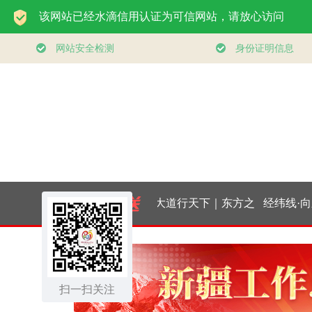
大道行天下｜东方之
经纬线·向新
约，相约未来——中
扫一扫关注
国元首外交的世界情