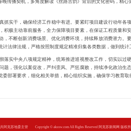
春晚传播契机，多角度解读《丝路古韵》背后的文化密码，精心
抓实干，确保经济工作稳中有进。要紧盯项目建设行动年各项
，积极主动靠前服务，全力保障项目要素，在保证工程质量和
行动，不断创新消费场景、优化消费环境，持续释放消费潜力。
统计法律法规，严格按照制度规定精准归集各类数据，做到统计
落实中央八项规定精神，统筹推进巡视整改工作，切实以过硬
问题，强化以案促改，严纠歪风、严惩腐败，持续净化政治生
党委部署要求，细化相关举措，精心组织实施，确保学习教育取
共阿克苏地委主管 Copyright © aksxw.com All Rights Reserved 阿克苏新闻网 版权