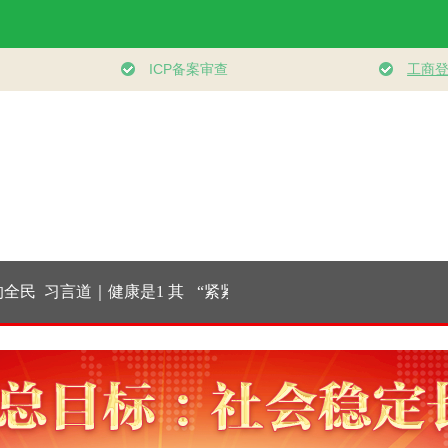
民
习言道｜健康是1 其
“紧紧抓住那些惠及
学习新语｜乐享
系
他是后面的0
面广、牵一发而动全
健身 共筑健康中
身的工作”