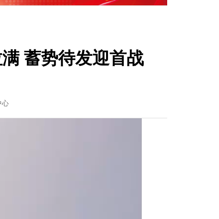
拉满 蓄势待发迎首战
中心