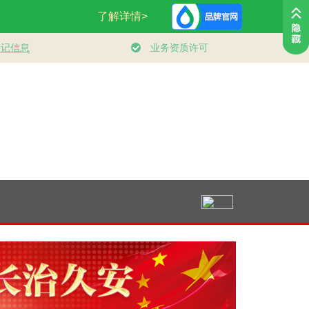
领航丨夯实基础开新
习近平总书记关切事
局
｜厚植营商沃土推动
东北全面振兴