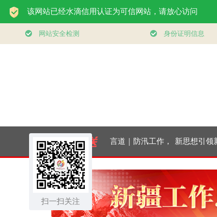
学习进行时丨人民的
习言道｜防汛工作，
新思想引领新征程丨
健康、体质、幸福一
习近平为何强调“宁
服务消费扩容升级 激
脉相承
扫一扫关注
可十防九空”？
发内需新活力