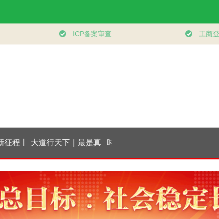
大道行天下｜最是真
时习之丨“向着建设
文脉华章 | 总书记引
情暖人心——中国元
体育强国、健康中国
经据典话廉政（一）
首外交的世界情怀与
的目标不断迈进”