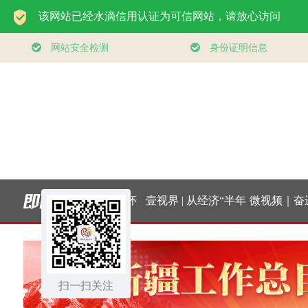
山上
总书记的人民情怀
壹视界 | 从经济“半年
微视频｜奋进开
｜“扎扎实实建设现
报”，看“十五五”稳健
实干挑大梁
代化产业体系”
扫一扫关注
开局