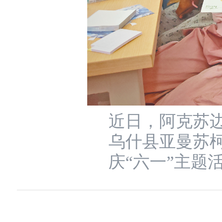
近日，阿克苏
乌什县亚曼苏
庆“六一”主题活