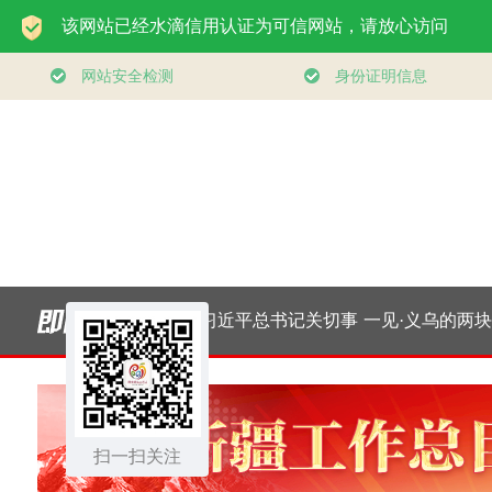
以
制胜丨第五集《东风
习近平总书记关切事
一见·义乌的两块“糖
扎
浩荡》
｜实业报国志 接力谱
支
扫一扫关注
新篇