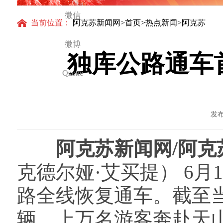
代
微信
当前位置：
阿克苏新闻网
>
首页
>
热点新闻
>阿克苏
微博
独库公路通车
Qzone
发布
阿克苏新闻网/阿
克德尔娅·艾买提） 6
路全线恢复通车。截至当
辆，上万名游客奔赴天山