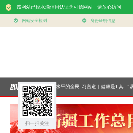
个关键词，读
构建更高水平的全民
习言道｜健康是1 其
“紧紧抓
济“半年答
健身公共服务体系
他是后面的0
面广、牵
卷”
扫一扫关注
身的