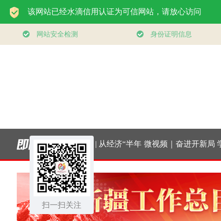
书记的人民情怀
壹视界 | 从经济“半年
微视频｜奋进开新局
学
“扎扎实实建设现
报”，看“十五五”稳健
实干挑大梁
持
代化产业体系”
扫一扫关注
开局