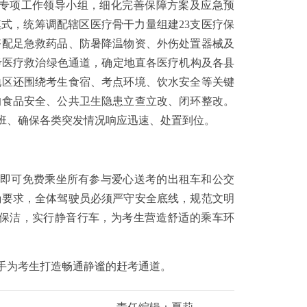
专项工作领导小组，细化完善保障方案及应急预
式，统筹调配辖区医疗骨干力量组建23支医疗保
齐配足急救药品、防暑降温物资、外伤处置器械及
考医疗救治绿色通道，确定地直各医疗机构及各县
地区还围绕考生食宿、考点环境、饮水安全等关键
的食品安全、公共卫生隐患立查立改、闭环整改。
班、确保各类突发情况响应迅速、处置到位。
，即可免费乘坐所有参与爱心送考的出租车和公交
确要求，全体驾驶员必须严守安全底线，规范文明
保洁，实行静音行车，为考生营造舒适的乘车环
手为考生打造畅通静谧的赶考通道。