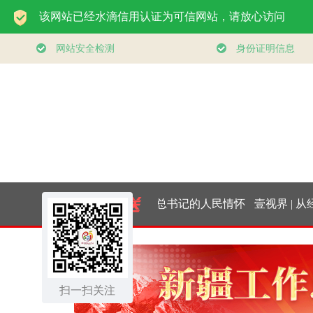
总书记的人民情怀
壹视界 | 从经济
｜“扎扎实实建设现
报”，看“十五五
扫一扫关注
代化产业体系”
开局