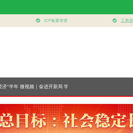
“半年
微视频｜奋进开新局
学习新语·铸魂强党｜
习近平总书记今
”稳健
实干挑大梁
持之以恒推进全面从
来治国理政纪实
严治党
砺初心使命 把党