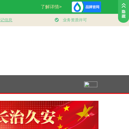
年以
时政微观察丨向新向
习近平经济思想指引
学习新语｜坚持
丨砥
优向好！中国经济展
中国经济高质量发展
全面领导和党中
建设
现强大韧性和活力
行稳致远
中统一领导