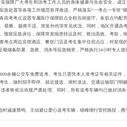
保障广大考生和涉考工作人员的身体健康与生命安全。成立
应急处置等各项工作规范有序推进。严格落实“一考点一专班”模
，在各高考考点设置专属医疗保障驻点全程在岗值守。各驻点均配
糖、晕厥、肠胃不适、突发外伤等常见状况。同时，地区开通高
、预留应急床位，保障突发病患转运及时、救治高效。考前，
查考点周边宾馆酒店、餐饮门店及考生集中住宿点位，对发现
足额储备防暑、急救、消杀等应急物资，严格执行24小时专人值
600余辆公交车免费送考。考生只需凭本人准考证等相关证件
考生，做到招手即停、就近接送、准时送达。交通运输部门明
，违者将依法依规严肃处理。同时，所有送考车辆均已做好消杀
时减速禁鸣、主动避让爱心送考车辆，错峰绕行管控路段，携