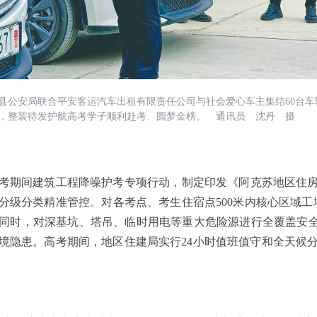
宿县公安局联合平安客运汽车出租有限责任公司与社会爱心车主集结60台
，整装待发护航高考学子顺利赴考、圆梦金榜。 通讯员 沈丹 摄
间建筑工程降噪护考专项行动，制定印发《阿克苏地区住房和
级分类精准管控。对各考点、考生住宿点500米内核心区域工地实
同时，对深基坑、塔吊、临时用电等重大危险源进行全覆盖安全
境隐患。高考期间，地区住建局实行24小时值班值守和全天候