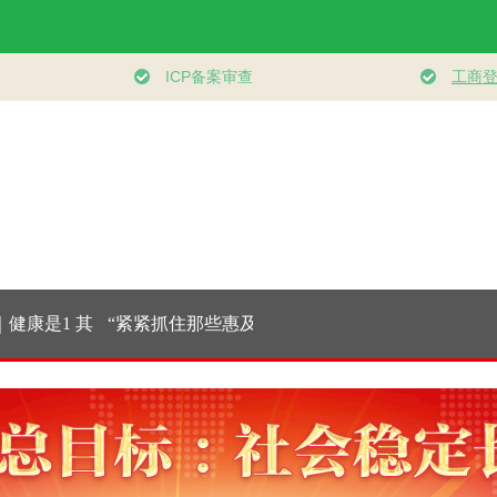
康是1 其
“紧紧抓住那些惠及
学习新语｜乐享全民
人民领袖
面的0
面广、牵一发而动全
健身 共筑健康中国
的办
身的工作”