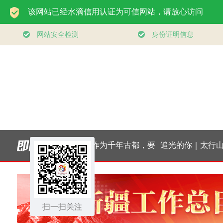
领航丨夯实基础开新
习近平总书记关切事
局
｜厚植营商沃土推动
扫一扫关注
东北全面振兴