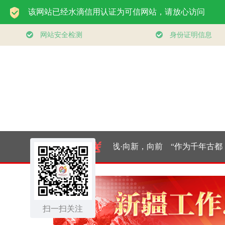
领航丨夯实基础开新
习近平总书记
局
｜厚植营商沃
扫一扫关注
东北全面振