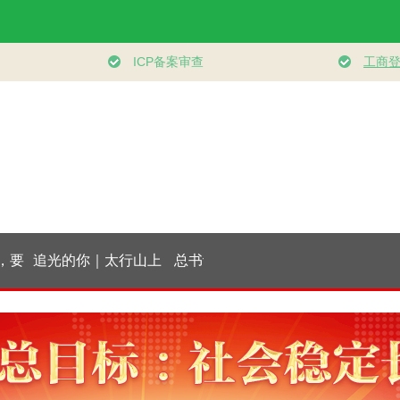
关切事
实干开新局｜消费市
大道行天下｜东方之
经纬线·向新
土推动
场开局起势
约，相约未来——中
兴
国元首外交的世界情