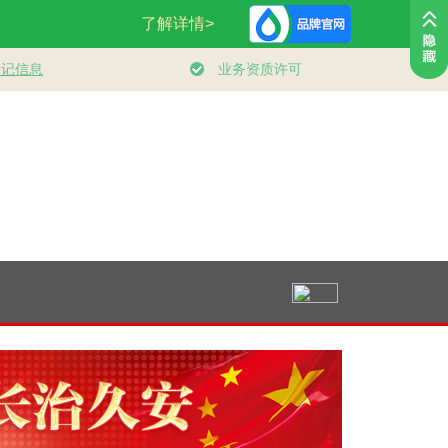
，向前
“作为千年古都，要
追光的你｜太行山上
总书记的人民
把传统和现代有机融
新愚公
｜“扎扎实实
合在一起”
代化产业体