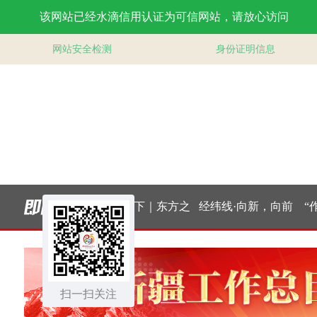
新局｜消费市
大道行天下｜东方之
经纬线·向新，向前
“作为
开局起势
约，相约未来——中
把传统
扫一扫关注
国元首外交的世界情
合