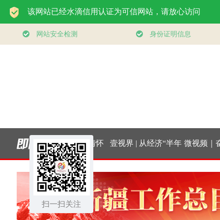
总书记的人民情怀
壹视界 | 从经济“半年
微视频｜奋进
｜“扎扎实实建设现
报”，看“十五五”稳健
实干挑大
代化产业体系”
扫一扫关注
开局