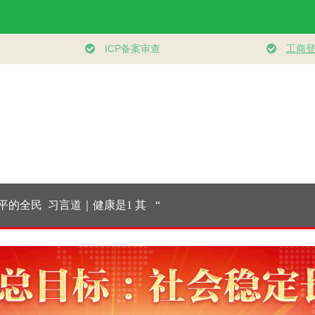
的全民
习言道｜健康是1 其
“紧紧抓住那些惠及
学习新语｜乐
务体系
他是后面的0
面广、牵一发而动全
健身 共筑健
身的工作”