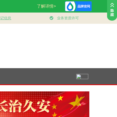
享全民
人民领袖｜登山道上
总书记的人民情怀
健身的你 健
康中国
的办公会
｜“让内需成为经济
发展的主动力”