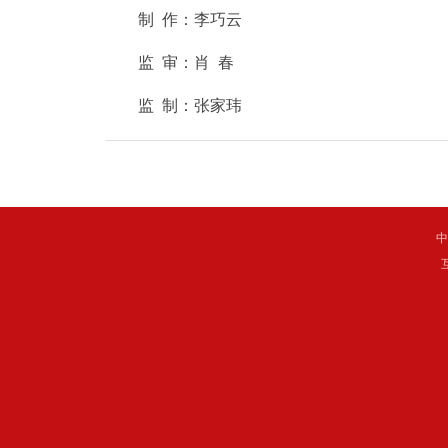
制 作：李巧云
监 审：肖 春
监 制：张家玮
中