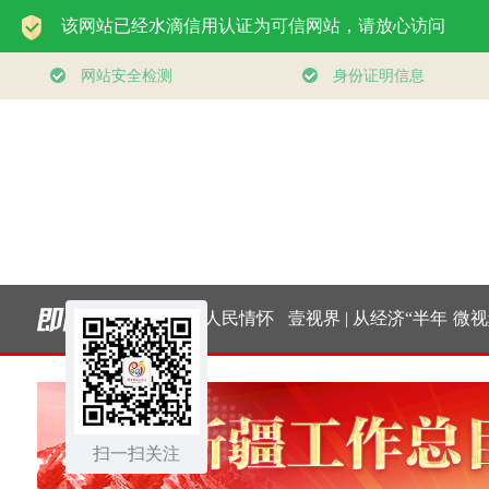
你｜太行山上
总书记的人民情怀
壹视界 | 从经济“半年
微视频
新愚公
｜“扎扎实实建设现
报”，看“十五五”稳健
实
扫一扫关注
代化产业体系”
开局