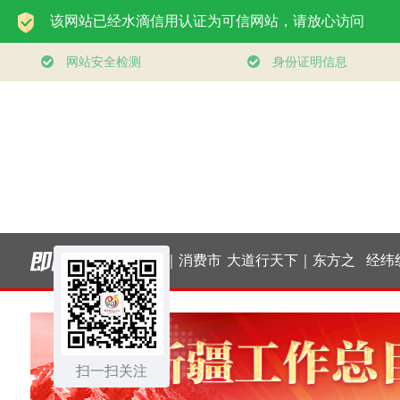
切事
实干开新局｜消费市
大道行天下｜东方之
经纬线·向新，
推动
场开局起势
约，相约未来——中
扫一扫关注
国元首外交的世界情