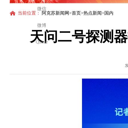
与大国气派
微信
当前位置：
阿克苏新闻网
>
首页
>
热点新闻
>国内
微博
天问二号探测器
Qzone
发