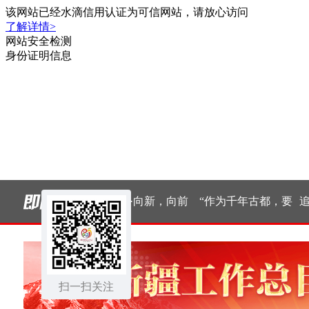
天下｜东方之
经纬线·向新，向前
“作为千年古都，要
追光
约未来——中
把传统和现代有机融
外交的世界情
扫一扫关注
合在一起”