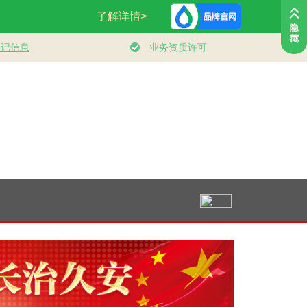
，向前
“作为千年古都，要
追光的你｜太行山上
总书记的人
把传统和现代有机融
新愚公
｜“扎扎实实
合在一起”
代化产业体