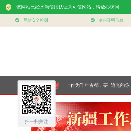
领航丨夯实基础开新
习近平总书记
局
｜厚植营商沃
扫一扫关注
东北全面