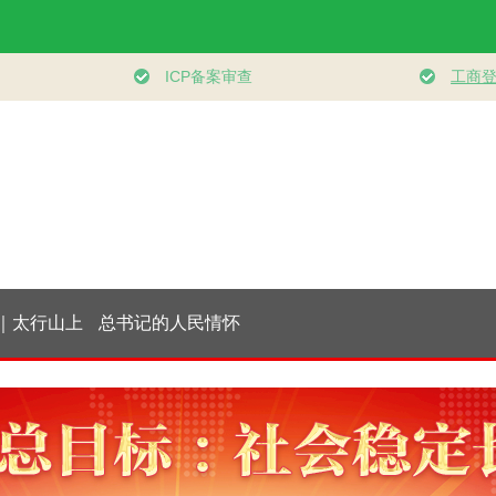
关切事
实干开新局｜消费市
大道行天下｜东方之
经纬线·向新
土推动
场开局起势
约，相约未来——中
振兴
国元首外交的世界情