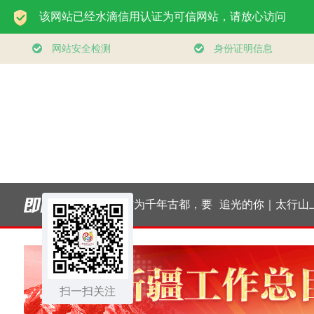
领航丨夯实基础开新
习近平总书记关切事
实干
局
｜厚植营商沃土推动
扫一扫关注
东北全面振兴