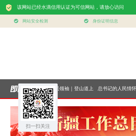
一见·三个关键词，读
构建更高水平的全民
习
懂中国经济“半年答
健身公共服务体系
扫一扫关注
卷”