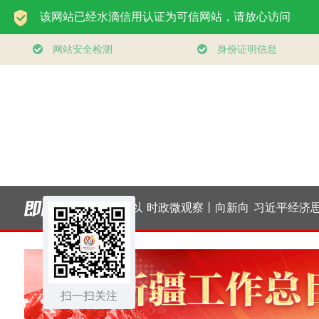
党｜
习近平总书记今年以
时政微观察丨向新向
习近平经济思想指
从
来治国理政纪实丨砥
优向好！中国经济展
中国经济高质量发
砺初心使命 把党建设
扫一扫关注
现强大韧性和活力
行稳致远