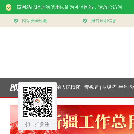
的你｜太行山上
总书记的人民情怀
壹视界 | 从经济“半年
微视
新愚公
｜“扎扎实实建设现
报”，看“十五五”稳健
扫一扫关注
代化产业体系”
开局