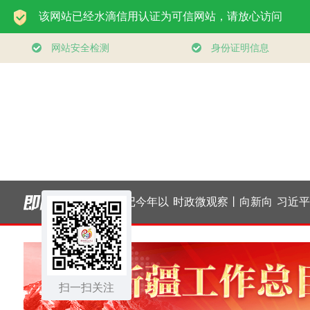
魂强党｜
习近平总书记今年以
时政微观察丨向新向
习近平经济
进全面从
来治国理政纪实丨砥
优向好！中国经济展
中国经济高
党
砺初心使命 把党建设
扫一扫关注
现强大韧性和活力
行稳致