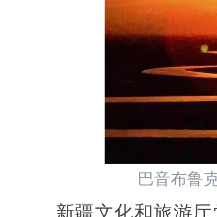
巴音布鲁克景
新疆文化和旅游厅党