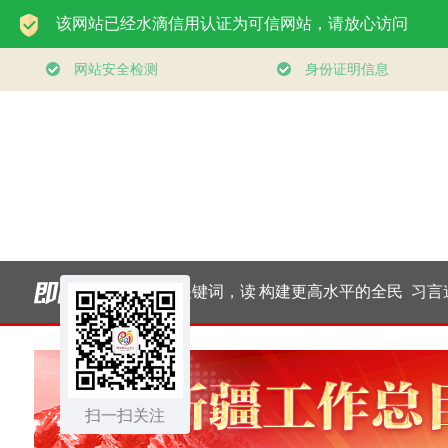
一见·三个关键词，读
构建更高水平的全民
习言道｜健康是1
懂中国经济“半年答
健身公共服务体系
他是后面的0
扫一扫关注
卷”