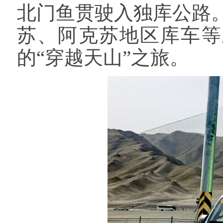
北门鱼贯驶入独库公路
苏、阿克苏地区库车等
的“穿越天山”之旅。