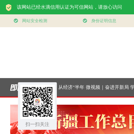
书记的人民情怀
壹视界 | 从经济“半年
微视频｜奋进开新局
学习
扎扎实实建设现
报”，看“十五五”稳健
实干挑大梁
持之
代化产业体系”
扫一扫关注
开局